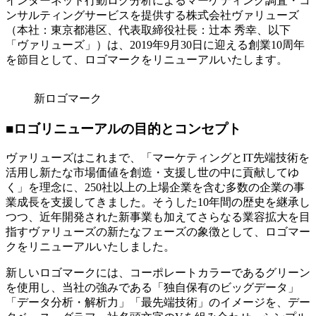
インターネット行動ログ分析によるマーケティング調査・コ
ンサルティングサービスを提供する株式会社ヴァリューズ
（本社：東京都港区、代表取締役社長：辻本 秀幸、以下
「ヴァリューズ」）は、2019年9月30日に迎える創業10周年
を節目として、ロゴマークをリニューアルいたします。
新ロゴマーク
■ロゴリニューアルの目的とコンセプト
ヴァリューズはこれまで、「マーケティングとIT先端技術を
活用し新たな市場価値を創造・支援し世の中に貢献してゆ
く」を理念に、250社以上の上場企業を含む多数の企業の事
業成長を支援してきました。そうした10年間の歴史を継承し
つつ、近年開発された新事業も加えてさらなる業容拡大を目
指すヴァリューズの新たなフェーズの象徴として、ロゴマー
クをリニューアルいたしました。
新しいロゴマークには、コーポレートカラーであるグリーン
を使用し、当社の強みである「独自保有のビッグデータ」
「データ分析・解析力」「最先端技術」のイメージを、デー