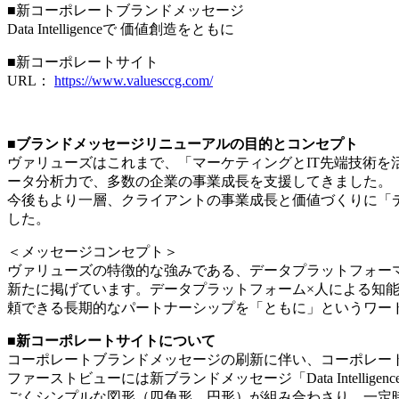
■新コーポレートブランドメッセージ
Data Intelligenceで 価値創造をともに
■新コーポレートサイト
URL：
https://www.valuesccg.com/
■ブランドメッセージリニューアルの目的とコンセプト
ヴァリューズはこれまで、「マーケティングとIT先端技術
ータ分析力で、多数の企業の事業成長を支援してきました。
今後もより一層、クライアントの事業成長と価値づくりに「
した。
＜メッセージコンセプト＞
ヴァリューズの特徴的な強みである、データプラットフォー
新たに掲げています。データプラットフォーム×人による知能・知力
頼できる長期的なパートナーシップを「ともに」というワードにし、「
■新コーポレートサイトについて
コーポレートブランドメッセージの刷新に伴い、コーポレー
ファーストビューには新ブランドメッセージ「Data Intel
ごくシンプルな図形（四角形、円形）が組み合わさり、一定