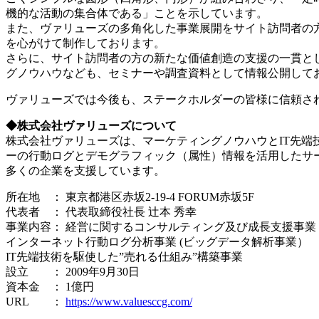
機的な活動の集合体である」ことを示しています。
また、ヴァリューズの多角化した事業展開をサイト訪問者の
を心がけて制作しております。
さらに、サイト訪問者の方の新たな価値創造の支援の一貫と
グノウハウなども、セミナーや調査資料として情報公開して
ヴァリューズでは今後も、ステークホルダーの皆様に信頼さ
◆株式会社ヴァリューズについて
株式会社ヴァリューズは、マーケティングノウハウとIT先端
ーの行動ログとデモグラフィック（属性）情報を活用したサ
多くの企業を支援しています。
所在地 ： 東京都港区赤坂2-19-4 FORUM赤坂5F
代表者 ： 代表取締役社長 辻本 秀幸
事業内容： 経営に関するコンサルティング及び成長支援事業
インターネット行動ログ分析事業 (ビッグデータ解析事業）
IT先端技術を駆使した”売れる仕組み”構築事業
設立 ： 2009年9月30日
資本金 ： 1億円
URL ：
https://www.valuesccg.com/