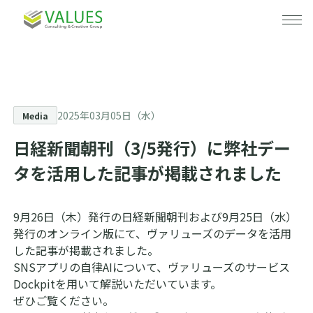
事業・サービス
事例紹介
事業・サービストップ
2025年03月05日（水）
Media
日経新聞朝刊（3/5発行）に弊社デー
セミナー
データプラットフォーム
タを活用した記事が掲載されました
ニュース
分析・コンサルティング
9
月26
日（木）
発行の日経新聞朝刊および9月25日（水）
会社情報
施策設計・実行
発行のオンライン版
にて、ヴァリューズのデータを活用
した記事が掲載されました。
お役立ち情報
DX推進支援
会社情報トップ
SNSアプリの自律AIについて、ヴァリューズのサービス
Dockpitを用いて解説いただいています。
採用情報
海外マーケティングリサーチ
代表メッセージ
ぜひご覧ください。