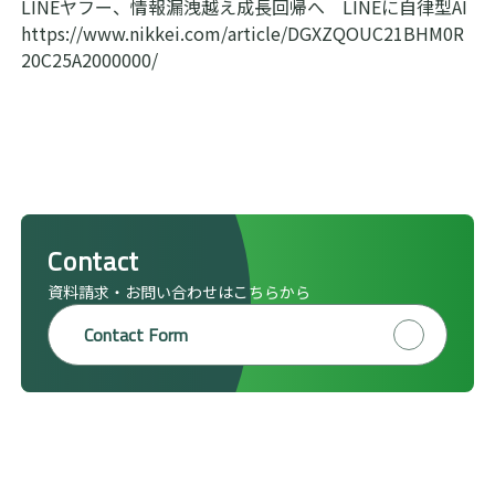
LINEヤフー、情報漏洩越え成長回帰へ LINEに自律型AI
マナミナ
私たちが大切にしていること
https://www.nikkei.com/article/DGXZQOUC21BHM0R
20C25A2000000/
お問い合わせ
会社概要・沿革
アクセス
Dockpit 無料登録
代表・役員プロフィール
Dockpit 無料版 ログイン
Contact
資料請求・お問い合わせはこちらから
Dockpit 有料版 ログイン
Contact Form
Perscope ログイン