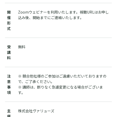
開
Zoomウェビナーを利用いたします。視聴URLはお申し
催
込み後、開始までにご連絡いたします。
形
式
受
無料
講
料
注
※ 競合他社様のご参加はご遠慮いただいておりますの
意
で、ご了承ください。
事
※ 講師は、断りなく急遽変更になる場合がございま
項
す。
主
株式会社ヴァリューズ
催