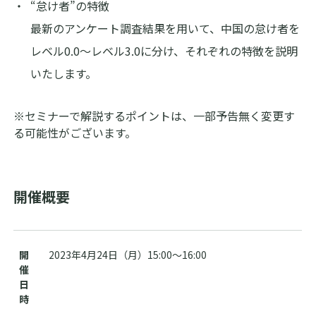
“怠け者”の特徴
最新のアンケート調査結果を用いて、中国の怠け者を
story bank ログイン
レベル0.0～レベル3.0に分け、それぞれの特徴を説明
いたします。
JP
EN
※セミナーで解説するポイントは、一部予告無く変更す
る可能性がございます。
開催概要
開
2023年4月24日（月）15:00～16:00
催
日
時