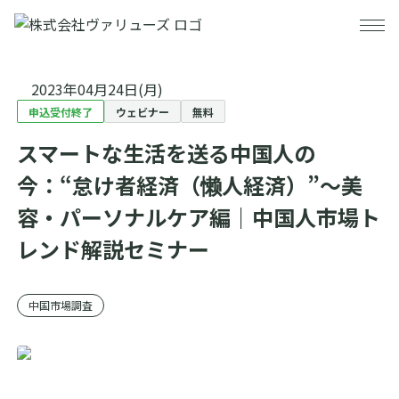
2023年04月24日(月)
事業・サービス
申込受付終了
ウェビナー
無料
事例紹介
事業・サービストップ
スマートな生活を送る中国人の
今：“怠け者経済（懒人経済）”～美
セミナー
データプラットフォーム
容・パーソナルケア編｜中国人市場ト
ニュース
分析・コンサルティング
レンド解説セミナー
会社情報
施策設計・実行
中国市場調査
お役立ち情報
DX推進支援
会社情報トップ
採用情報
海外マーケティングリサーチ
代表メッセージ