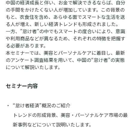
中国の経済成長と伴い、お金で解決できるならば、自分
マナミナ
私たちが大切にしていること
の手間をかけたくない人が増加しています。この背景の
お問い合わせ
もと、衣食住を含め、あらゆる面でスマートな生活を送
る人が増え、新しい経済トレンドも形成されました。
会社概要・沿革
一方、”怠け者”の中でもスマートの度合いにより、意識
や利用商品などが異なるため、それぞれの特徴を把握す
アクセス
る必要があります。
本セミナーでは、美容とパーソナルケアに着目し、最新
Dockpit 無料登録
代表・役員プロフィール
のアンケート調査結果を用いて、中国の“怠け者”の実態
について解説いたします。
Dockpit 無料版 ログイン
Dockpit 有料版 ログイン
セミナー内容
“怠け者経済”概況のご紹介
トレンドの形成背景、美容・パーソナルケア市場の最
Perscope ログイン
新事例などについて説明いたします。