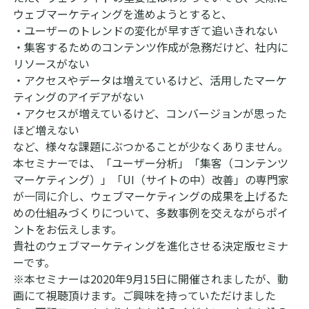
ウェブマーケティングを進めようとすると、
マナミナ
私たちが大切にしていること
・ユーザーのトレンドの変化が早すぎて追いきれない
お問い合わせ
・集客するためのコンテンツ作成が急務だけど、社内に
会社概要・沿革
リソースがない
・アクセスやデータは増えているけど、活用したマーケ
アクセス
ティングのアイデアがない
・アクセスが増えているけど、コンバージョンが思った
Dockpit 無料登録
ほど増えない
代表・役員プロフィール
など、様々な課題にぶつかることが少なくありません。
Dockpit 無料版 ログイン
本セミナーでは、「ユーザー分析」「集客（コンテンツ
マーケティング）」「UI（サイトの中）改善」の専門家
Dockpit 有料版 ログイン
が一同に介し、ウェブマーケティングの成果を上げるた
めの仕組みづくりについて、多数事例を交えながらポイ
ントをお伝えします。
貴社のウェブマーケティングを進化させる決定版セミナ
ーです。
Perscope ログイン
※本セミナーは2020年9月15日に開催されましたが、動
画にて視聴頂けます。ご興味を持っていただけました