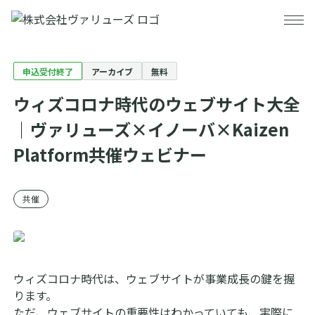
申込受付終了
アーカイブ
無料
事業・サービス
ウィズコロナ時代のウェブサイト大全
事例紹介
事業・サービストップ
｜ヴァリューズ×イノーバ×Kaizen
セミナー
データプラットフォーム
Platform共催ウェビナー
ニュース
分析・コンサルティング
共催
会社情報
施策設計・実行
お役立ち情報
DX推進支援
会社情報トップ
ウィズコロナ時代は、ウェブサイトが事業成長の鍵を握
ります。
採用情報
海外マーケティングリサーチ
代表メッセージ
ただ、ウェブサイトの重要性はわかっていても、実際に