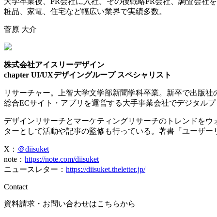
大学卒業後、PR会社に入社。その後戦略PR会社、調査会社を
粧品、家電、住宅など幅広い業界で実績多数。
菅原 大介
株式会社アイスリーデザイン
chapter UI/UXデザイングループ スペシャリスト
リサーチャー。上智大学文学部新聞学科卒業。新卒で出版社の
総合ECサイト・アプリを運営する大手事業会社でデジタルプ
デザインリサーチとマーケティングリサーチのトレンドをウォ
ターとして活動や記事の監修も行っている。著書『ユーザー
X：
＠diisuket
note：
https://note.com/diisuket
ニュースレター：
https://diisuket.theletter.jp/
Contact
資料請求・お問い合わせはこちらから