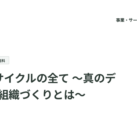
事業・サ
事業・
デー
無料
分析
サイクルの全て ～真のデ
施策
DX推
組織づくりとは～
海外
マナ