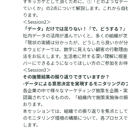
すキッカケとして頂くために、①「どのようなデー
ていくか」の2点について解説します。これから自
ります。
＜Session2＞
「データ」だけでは足りない！『で、どうする？』
社内データの活用が進んでいくと、多くの組織が次
「現状の実績は分かったが、どうしたら良いかが分
本ウェビナーでは、数字に見えない顧客の行動理由
法をお伝えします。生活者に対する深い理解に根差
バーにできるようになってほしい方のご参加をお待
＜Session3＞
その施策結果の振り返りできていますか？
-データによる意思決定を実現するモニタリングのプ
各企業の中で様々なマーケティング施策を企画・実
認識されているものの、「組織内で施策実施後の振
おります。
本セッションでは、組織での振り返りを焦点として
のモニタリング環境の構築について、各プロセスで
します。