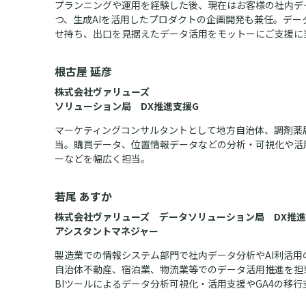
プランニングや運用を経験した後、現在はお客様の社内デ
つ、生成AIを活用したプロダクトの企画開発も兼任。デ
せ持ち、出口を見据えたデータ活用をモットーにご支援に
根古屋 延彦
株式会社ヴァリューズ
ソリューション局 DX推進支援G
マーケティングコンサルタントとして地方自治体、調剤薬
当。購買データ、位置情報データなどの分析・可視化や活
ーなどを幅広く担当。
若尾 あすか
株式会社ヴァリューズ データソリューション局 DX推進
アシスタントマネジャー
製造業での情報システム部門で社内データ分析やAI利活
自治体不動産、宿泊業、物流業等でのデータ活用推進を担
BIツールによるデータ分析可視化・活用支援やGA4の移行