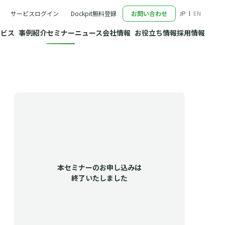
JP
EN
サービスログイン
Dockpit無料登録
お問い合わせ
ービス
事例紹介
セミナー
ニュース
会社情報
お役立ち情報
採用情報
サービストップ
会社情報トップ
タプラットフォーム
代表メッセージ
・コンサルティング
私たちが大切にしていること
設計・実行
会社概要・沿革
進支援
アクセス
マーケティングリサーチ
代表・役員プロフィール
本セミナーのお申し込みは
終了いたしました
ミナ