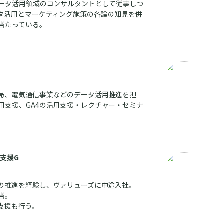
ータ活用領域のコンサルタントとして従事しつ
ータ活用とマーケティング施策の各論の知見を併
当たっている。
局、電気通信事業などのデータ活用推進を担
用支援、GA4の活用支援・レクチャー・セミナ
支援G
用の推進を経験し、ヴァリューズに中途入社。
当。
支援も行う。