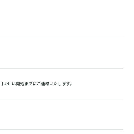
用URLは開始までにご連絡いたします。
無料版ご利用中の方はこちら
有料版ご利用中の方はこちら
Dockpit 無料版 ログイン
Dockpit 有料版 ログイン