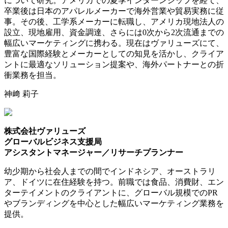
について研究。アメリカでの夏季インターンシップを経て、
卒業後は日本のアパレルメーカーで海外営業や貿易実務に従
事。その後、工学系メーカーに転職し、アメリカ現地法人の
設立、現地雇用、資金調達、さらには0次から2次流通までの
幅広いマーケティングに携わる。現在はヴァリューズにて、
豊富な国際経験とメーカーとしての知見を活かし、クライア
ントに最適なソリューション提案や、海外パートナーとの折
衝業務を担当。
神﨑 莉子
株式会社ヴァリューズ
グローバルビジネス支援局
アシスタントマネージャー／リサーチプランナー
幼少期から社会人までの間でインドネシア、オーストラリ
ア、ドイツに在住経験を持つ。前職では食品、消費財、エン
ターテイメントのクライアントに、グローバル規模でのPR
やブランディングを中心とした幅広いマーケティング業務を
提供。