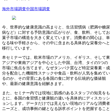
海外市場調査
中国市場調査
今、世界的な健康意識の高まりと、生活習慣病（肥満や糖尿
病など）に対する予防意識の広がりが、食、飲料、そしてお
菓子市場の構造を大きく変えています。消費者の関心は、単
なる味や手軽さから、その中に含まれる具体的な栄養分へと
移行しています。
本セミナーでは、欧米市場のアメリカ、イギリス、そして東
アジアや東南アジアを中心とした中国、台湾、タイの5つの
市場に焦点を当てます。なぜタンパク質など特定栄養素・成
分を配合した機能性スナックや食品・飲料が人気を集めてい
るのか、その背景にある各国の食に対する伝統的な価値観
や、最新の健康意識を紐解きます。
また、セミナー内では現地に肌感のあるスタッフの知見をも
とに、各国の食習慣と健康観の違いを具体的にディスカッシ
ョンします。データだけでは見えない現地のリアルな消費者
ニーズと、成功事例の鍵となる訴求ポイントを把握すること