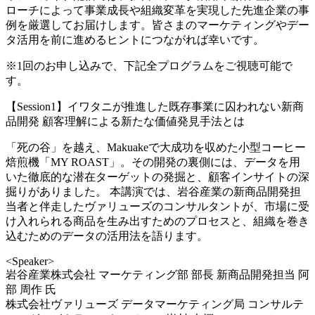
ローチによって事業成長や組織変革を実現した先進企業の事
例を厳選してお届けします。皆さまのマーケティングやデー
タ活用を前に進めるヒントにつながれば幸いです。
※1回のお申し込みで、下記全プログラムをご視聴可能で
す。
【Session1】イワタニが推進した既存事業に囚われない新商
品開発 顧客理解による新たな価値発見手法とは
「死の谷」を越え、Makuakeで大成功を収めた小型コーヒー
焙煎機「MY ROAST」。その開発の裏側には、データを用
いた徹底的な潜在ターゲットの発掘と、顧客インサイトの深
掘りがありました。 本講演では、岩谷産業の新商品開発担
当者と伴走したヴァリューズのコンサルタントが、市場に受
け入れられる商品を生み出すためのプロセスと、組織を巻き
込むためのデータの活用法を語ります。
<Speaker>
岩谷産業株式会社 マーケティング部 部長 新商品開発担当 阿
部 周作 氏
株式会社ヴァリューズ データマーケティング局 コンサルテ