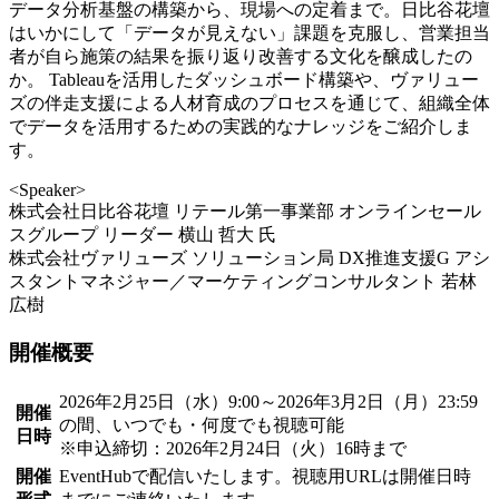
データ分析基盤の構築から、現場への定着まで。日比谷花壇
はいかにして「データが見えない」課題を克服し、営業担当
者が自ら施策の結果を振り返り改善する文化を醸成したの
か。 Tableauを活用したダッシュボード構築や、ヴァリュー
ズの伴走支援による人材育成のプロセスを通じて、組織全体
でデータを活用するための実践的なナレッジをご紹介しま
す。
<Speaker>
株式会社日比谷花壇 リテール第一事業部 オンラインセール
スグループ リーダー 横山 哲大 氏
株式会社ヴァリューズ ソリューション局 DX推進支援G アシ
スタントマネジャー／マーケティングコンサルタント 若林
広樹
開催概要
2026年2月25日（水）9:00～2026年3月2日（月）23:59
開催
の間、いつでも・何度でも視聴可能
日時
※申込締切：2026年2月24日（火）16時まで
開催
EventHubで配信いたします。視聴用URLは開催日時