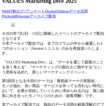
VALUES Marketing Dive 2025
Web行動ログ×アンケート
Dockpit
Tableau
データ活用
Pitchcraft
Perscope
アーカイブ配信
※2025年7月2日・15日に開催したイベントのアーカイブ配信
となります。
※本アーカイブ配信では、全プログラムの中から厳選した4
つのセッション（Session 1, 2, 3, 6）のみを再放送いたしま
す。
「VALUES Marketing Dive」は、“データを通じて顧客のこと
を深く考える”、“マーケティングの面白さに熱中する”とい
う意味を込めた、新しいマーケティングイベント。
第5回目となる今回のテーマは「最前線マーケの実践知」。
モノが溢れ、良い商品・サービスを作っても売れない時代に
おいて、企業が存続していくために求められるのは、真に顧
客に向き合ったモノづくりのための「顧客理解」です。
本アーカイブ配信では、独自のデータ活用や顧客理解のアプ