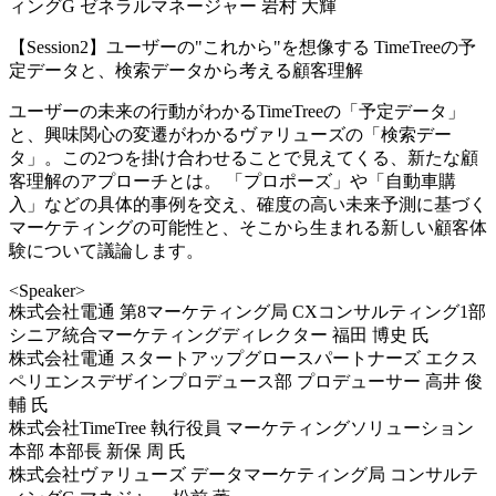
ィングG ゼネラルマネージャー 岩村 大輝
【Session2】ユーザーの"これから"を想像する TimeTreeの予
定データと、検索データから考える顧客理解
ユーザーの未来の行動がわかるTimeTreeの「予定データ」
と、興味関心の変遷がわかるヴァリューズの「検索デー
タ」。この2つを掛け合わせることで見えてくる、新たな顧
客理解のアプローチとは。 「プロポーズ」や「自動車購
入」などの具体的事例を交え、確度の高い未来予測に基づく
マーケティングの可能性と、そこから生まれる新しい顧客体
験について議論します。
<Speaker>
株式会社電通 第8マーケティング局 CXコンサルティング1部
シニア統合マーケティングディレクター 福田 博史 氏
株式会社電通 スタートアップグロースパートナーズ エクス
ペリエンスデザインプロデュース部 プロデューサー 高井 俊
輔 氏
株式会社TimeTree 執行役員 マーケティングソリューション
本部 本部長 新保 周 氏
株式会社ヴァリューズ データマーケティング局 コンサルテ