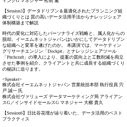
ィングG マネジャー 松前 薫
【Session3】データドリブン＆最適化されたプランニング組
織づくりとは 質の高いデータ活用手法からナレッジシェア
体制構築まで解説
時代の変化に対応したパーソナライズ戦略と、属人化からの
脱却。イーエムネットジャパンはいかにしてデータドリブン
な組織へと変革を遂げたのか。 本講演では、マーケティン
グリサーチエンジン「Dockpit」とナレッジシェアツール
「Pitchcraft」の導入により、提案の質向上と工数削減を両立
させた事例を紹介。クライアントと共に成長する組織づくり
の秘訣に迫ります。
<Speaker>
株式会社イーエムネットジャパン 営業統括本部 執行役員 宍
戸 誠一 氏
株式会社ヴァリューズ データマーケティング局 アライアン
スG／インサイドセールスG マネジャー 大櫛 貴久
【Session6】日比谷花壇が辿り着いた、データ活用のベスト
プラクティス