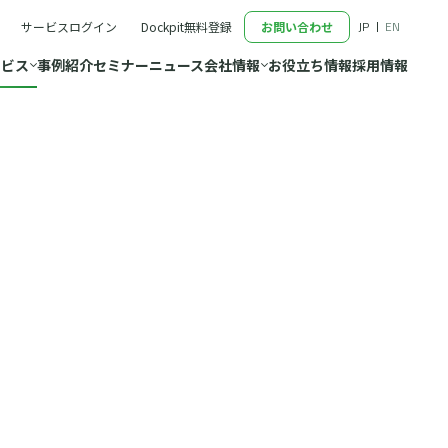
JP
EN
サービスログイン
Dockpit無料登録
お問い合わせ
ービス
事例紹介
セミナー
ニュース
会社情報
お役立ち情報
採用情報
サービストップ
会社情報トップ
タプラットフォーム
代表メッセージ
・コンサルティング
私たちが大切にしていること
設計・実行
会社概要・沿革
進支援
アクセス
マーケティングリサーチ
代表・役員プロフィール
ミナ