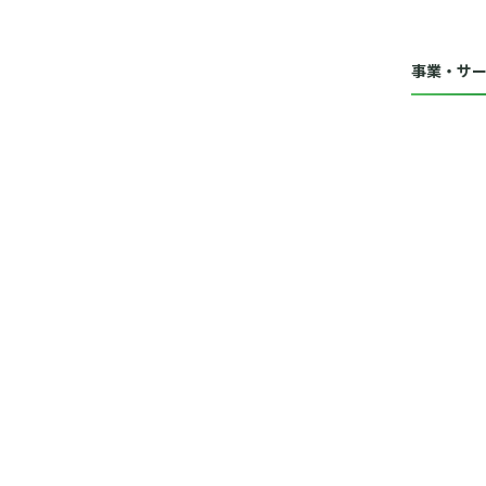
事業・サ
事業・
デー
分析
施策
DX推
海外
マナ