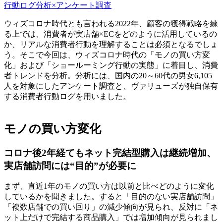
行動ログ分析×アンケート調査
ウィズコロナ時代とも言われる2022年、顧客の獲得戦略を練
る上では、消費者が実店舗×ECをどのように活用しているの
か、リアルな消費者行動を理解することは必須となるでしょ
う。そこで今回は、ウィズコロナ時代の「モノの買い方変
化」および「ショールーミング行動の実態」に着目し、消費
者トレンドを分析。分析には、国内の20～60代の男女6,105
人を対象にしたアンケート調査と、ヴァリューズが独自保有
する消費者行動ログを用いました。
モノの買い方変化
コロナ後2年経てもネット完結型購入は継続増加、
実店舗訪問には“目的”が必要に
まず、直近1年のモノの買い方は以前と比べどのように変化
しているかを聞きました。すると「目的のない実店舗訪問」
「複数店舗での買い回り」の減少傾向が見られ、反対に「ネ
ット上だけで完結する商品購入」では増加傾向が見られまし