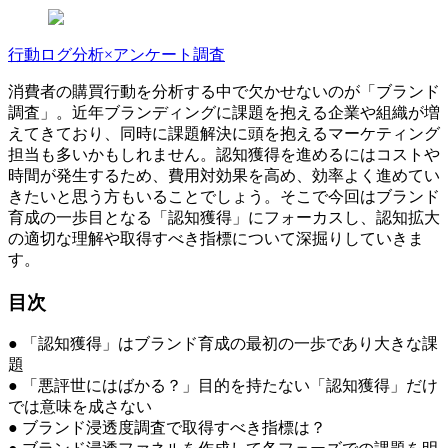
行動ログ分析×アンケート調査
消費者の購買行動を分析する中で欠かせないのが「ブランド
調査」。近年ブランディングに課題を抱える企業や組織が増
えてきており、同時に課題解決に頭を抱えるマーケティング
担当も多いかもしれません。認知獲得を進めるにはコストや
時間が発生するため、費用対効果を高め、効率よく進めてい
きたいと思う方もいることでしょう。そこで今回はブランド
育成の一歩目となる「認知獲得」にフォーカスし、認知拡大
の適切な理解や取得すべき指標について深掘りしていきま
す。
目次
● 「認知獲得」はブランド育成の最初の一歩であり大きな課
題
● 「悪評世にはばかる？」目的を持たない「認知獲得」だけ
では意味を成さない
● ブランド浸透度調査で取得すべき指標は？