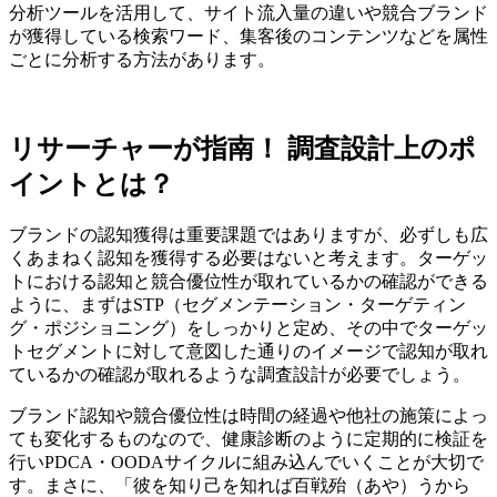
分析ツールを活用して、サイト流入量の違いや競合ブランド
が獲得している検索ワード、集客後のコンテンツなどを属性
ごとに分析する方法があります。
リサーチャーが指南！ 調査設計上のポ
イントとは？
ブランドの認知獲得は重要課題ではありますが、必ずしも広
くあまねく認知を獲得する必要はないと考えます。ターゲッ
トにおける認知と競合優位性が取れているかの確認ができる
ように、まずはSTP（セグメンテーション・ターゲティン
グ・ポジショニング）をしっかりと定め、その中でターゲッ
トセグメントに対して意図した通りのイメージで認知が取れ
ているかの確認が取れるような調査設計が必要でしょう。
ブランド認知や競合優位性は時間の経過や他社の施策によっ
ても変化するものなので、健康診断のように定期的に検証を
行いPDCA・OODAサイクルに組み込んでいくことが大切で
す。まさに、「彼を知り己を知れば百戦殆（あや）うから