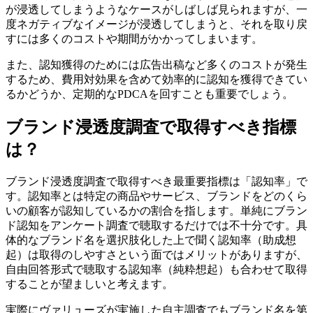
が浸透してしまうようなケースがしばしば見られますが、一
度ネガティブなイメージが浸透してしまうと、それを取り戻
すには多くのコストや期間がかかってしまいます。
また、認知獲得のためには広告出稿など多くのコストが発生
するため、費用対効果を含めて効率的に認知を獲得できてい
るかどうか、定期的なPDCAを回すことも重要でしょう。
ブランド浸透度調査で取得すべき指標
は？
ブランド浸透度調査で取得すべき最重要指標は「認知率」で
す。認知率とは特定の商品やサービス、ブランドをどのくら
いの顧客が認知しているかの割合を指します。単純にブラン
ド認知をアンケート調査で聴取するだけでは不十分です。具
体的なブランド名を選択肢化した上で聞く認知率（助成想
起）は取得のしやすさという面ではメリットがありますが、
自由回答形式で聴取する認知率（純粋想起）も合わせて取得
することが望ましいと考えます。
実際にヴァリューズが実施した自主調査でもブランド名を第