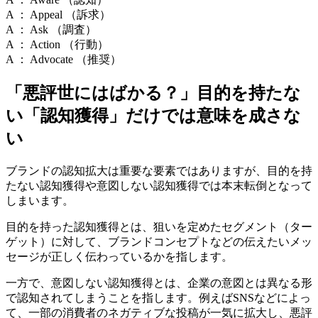
A ： Appeal （訴求）
A ： Ask （調査）
A ： Action （行動）
A ： Advocate （推奨）
「悪評世にはばかる？」目的を持たな
い「認知獲得」だけでは意味を成さな
い
ブランドの認知拡大は重要な要素ではありますが、目的を持
たない認知獲得や意図しない認知獲得では本末転倒となって
しまいます。
目的を持った認知獲得とは、狙いを定めたセグメント（ター
ゲット）に対して、ブランドコンセプトなどの伝えたいメッ
セージが正しく伝わっているかを指します。
一方で、意図しない認知獲得とは、企業の意図とは異なる形
で認知されてしまうことを指します。例えばSNSなどによっ
て、一部の消費者のネガティブな投稿が一気に拡大し、悪評