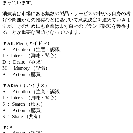
まっています。
消費者は市場にある無数の製品・サービスの中から自身の嗜
好や周囲からの推奨などに基づいて意思決定を進めていきま
すが、そのためにも企業はまず自社のブランド認知を獲得す
ることが重要な課題となっています。
▼AIDMA（アイドマ）
A ： Attention （注意・認識）
I ： Interest （興味・関心）
D ： Desire （欲求）
M ： Memory （記憶）
A ： Action （購買）
▼AISAS（アイサス）
A ： Attention （注意・認識）
I ： Interest （興味・関心）
S ： Search （検索）
A ： Action （購買）
S ： Share （共有）
▼5A
A ： Aware （認知）