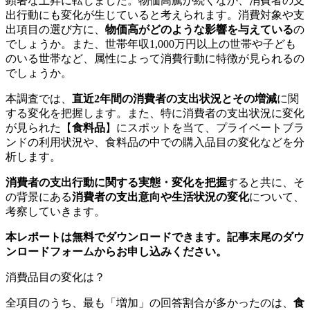
顕著な上昇に転じました。物価高騰が続くなか、消費者の支
出行動にも変化が生じていると考えられます。消費対象や支
出項目の選び方に、
物価高がどのような影響を与えている
の
でしょうか。また、世帯年収1,000万円以上の世帯や子ども
のいる世帯など、属性によって消費行動に特徴が見られるの
でしょうか。
本調査では、
直近2年間の消費者の支出状況とその増減
に関
する変化を把握します。また、特に消費者の支出状況に変化
が見られた【
食料品
】にスポットを当て、プライベートブラ
ンドの利用状況や、食料品の中での購入品目の変化などを分
析します。
消費者の支出行動に関する実態・変化を把握
すると共に、そ
の背景にある
消費者の支出意向や生活状況の変化
について、
考察していきます。
本レポートは無料でダウンロードできます。記事末尾のダウ
ンロードフォームからお申し込みください。
消費品目の変化は？
全項目のうち、最も「増加」の回答割合が多かったのは、
食