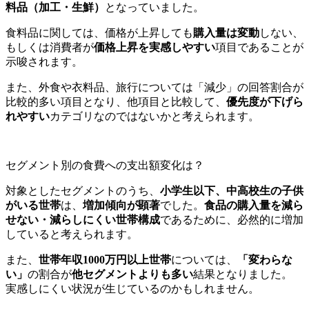
料品（加工・生鮮）
となっていました。
食料品に関しては、価格が上昇しても
購入量は変動
しない、
もしくは消費者が
価格上昇を実感しやすい
項目であることが
示唆されます。
また、外食や衣料品、旅行については「減少」の回答割合が
比較的多い項目となり、他項目と比較して、
優先度が下げら
れやすい
カテゴリなのではないかと考えられます。
セグメント別の食費への支出額変化は？
対象としたセグメントのうち、
小学生以下、中高校生の子供
がいる世帯
は、
増加傾向が顕著
でした。
食品の購入量を減ら
せない・減らしにくい世帯構成
であるために、必然的に増加
していると考えられます。
また、
世帯年収1000万円以上世帯
については、
「変わらな
い」
の割合が
他セグメントよりも多い
結果となりました。
実感しにくい状況が生じているのかもしれません。