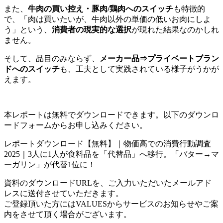
また、
牛肉の買い控え・豚肉/鶏肉へのスイッチ
も特徴的
で、「肉は買いたいが、牛肉以外の単価の低いお肉にしよ
う」という、
消費者の現実的な選択
が現れた結果なのかしれ
ません。
そして、品目のみならず、
メーカー品⇒プライベートブラン
ドへのスイッチ
も、工夫として実践されている様子がうかが
えます。
本レポートは無料でダウンロードできます。以下のダウンロ
ードフォームからお申し込みください。
レポートダウンロード【無料】｜物価高での消費行動調査
2025｜3人に1人が食料品を「代替品」へ移行。「バター→マ
ーガリン」が代替1位に！
資料のダウンロードURLを、ご入力いただいたメールアド
レスに送付させていただきます。
ご登録頂いた方にはVALUESからサービスのお知らせやご案
内をさせて頂く場合がございます。