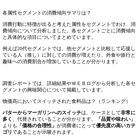
各属性セグメントの消費傾向サマリは？
消費行動に特徴が出ると考えた属性をセグメントでわけ、消
費傾向について分析しました。各セグメントごとに消費傾向
と具体的な項目についてまとめています。
例えば20代セグメントでは、他セグメントと比較して応援し
ている人（推し）に対しての消費が増えたり、外食や旅行と
趣味への消費割合が増加していることが分かります。
調査レポートでは、詳細結果やＷＥＢログから分析した各セ
グメントの興味関心について掲載しています。
物価高においてスイッチされた食料品は？（ランキング）
バターからマーガリンへのスイッチ
は、ケースとして
非常に
多く
、代替されていることが分かります。
「品質や味わい」
よりも
「価格の合理性」
が消費者にとって
優先度の高いカテ
ゴリ
であることが示唆されます。