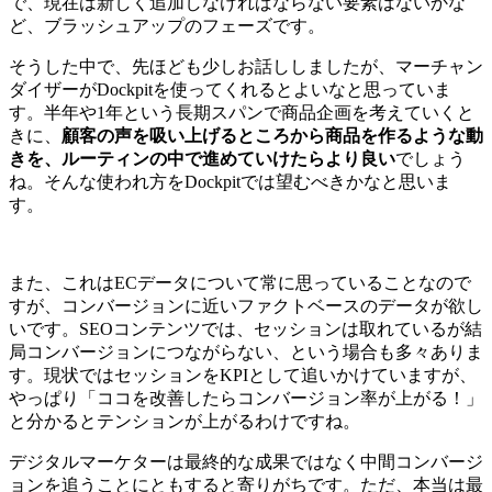
で、現在は新しく追加しなければならない要素はないかな
ど、ブラッシュアップのフェーズです。
そうした中で、先ほども少しお話ししましたが、マーチャン
ダイザーがDockpitを使ってくれるとよいなと思っていま
す。半年や1年という長期スパンで商品企画を考えていくと
きに、
顧客の声を吸い上げるところから商品を作るような動
きを、ルーティンの中で進めていけたらより良い
でしょう
ね。そんな使われ方をDockpitでは望むべきかなと思いま
す。
また、これはECデータについて常に思っていることなので
すが、コンバージョンに近いファクトベースのデータが欲し
いです。SEOコンテンツでは、セッションは取れているが結
局コンバージョンにつながらない、という場合も多々ありま
す。現状ではセッションをKPIとして追いかけていますが、
やっぱり「ココを改善したらコンバージョン率が上がる！」
と分かるとテンションが上がるわけですね。
デジタルマーケターは最終的な成果ではなく中間コンバージ
ョンを追うことにともすると寄りがちです。ただ、本当は最