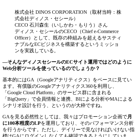
株式会社 DINOS CORPORATION（取材当時：株
式会社ディノス・セシール）
CECO 石川森生（いしかわ・もりう）さん
ディノス・セシールのCECO（Chief e-Commerce
Officer）として、既存の枠組みを超えるサスティ
ナブルなECビジネスを構築するというミッショ
ンを実践している。
―そんなディノスセシールのECサイト運用ではどのように
Web分析ツールを使っているのでしょうか？
基本的にはGA（Googleアナリティクス）をベースに見てい
ます。有償版のGoogleアナリティクス360を利用し、
「Google Cloud Platform」のサービス群に含まれる
「BigQuery」で会員情報と連携、BIによる分析やMAによる
シナリオ設計を行う、というのが大枠ですね。
GAを見る必然性としては、我々はプロモーション企画で
月
に100本程度のLP
を運用しており、そのパフォーマンス分析
を行うからです。ただし、デイリーで見なければいけない指
標はGAにログインしなくても確認できるようにしていま