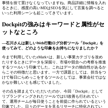
事情を捨て置けなくなっていますね。商品詳細に情報を入れ
るときに、感度の高いMDはSEOを気にして言葉を調べると
いった利用シーンも起こってきています。
Dockpitの強みはキーワードと属性がセ
ットなところ
―石川さんは新しいWeb行動ログ分析ツール「Dockpit」を
使ってみて、どのような印象をお持ちになりましたか？
今まで利用していたeMark+は、新しい事業カテゴリを攻め
たりするときにデータを深掘り、市場や競合への考察を推進
するツールいう印象でした。これはデータの独自性があるか
らこその特徴だと思います。一方で課題としては、担当をつ
けて毎日にらめっこをするツールとしては、事業会社ではな
かなか難しいとも感じていました。
その点を踏まえていただいたのか、今回「Dockpit」として
リブランディングされたツールではUI改善も行われてい
て、運用チームが毎日使うことを前提に作られているという
印象でした。日々のデータを見るリサーチに特化されてい