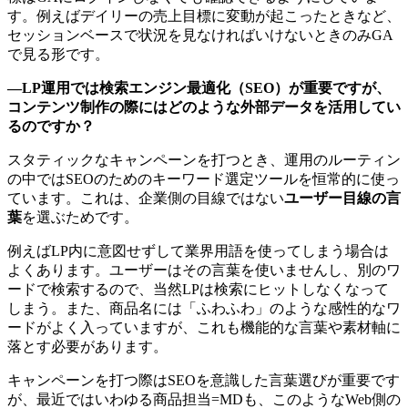
す。例えばデイリーの売上目標に変動が起こったときなど、
セッションベースで状況を見なければいけないときのみGA
で見る形です。
―LP運用では検索エンジン最適化（SEO）が重要ですが、
コンテンツ制作の際にはどのような外部データを活用してい
るのですか？
スタティックなキャンペーンを打つとき、運用のルーティン
の中ではSEOのためのキーワード選定ツールを恒常的に使っ
ています。これは、企業側の目線ではない
ユーザー目線の言
葉
を選ぶためです。
例えばLP内に意図せずして業界用語を使ってしまう場合は
よくあります。ユーザーはその言葉を使いませんし、別のワ
ードで検索するので、当然LPは検索にヒットしなくなって
しまう。また、商品名には「ふわふわ」のような感性的なワ
ードがよく入っていますが、これも機能的な言葉や素材軸に
落とす必要があります。
キャンペーンを打つ際はSEOを意識した言葉選びが重要です
が、最近ではいわゆる商品担当=MDも、このようなWeb側の