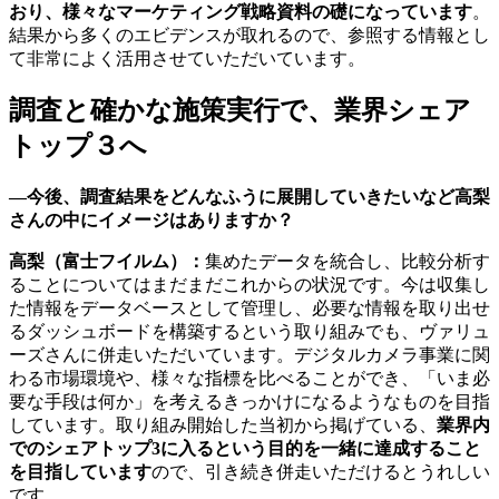
おり、様々なマーケティング戦略資料の礎になっています
。
結果から多くのエビデンスが取れるので、参照する情報とし
て非常によく活用させていただいています。
調査と確かな施策実行で、業界シェア
トップ３へ
―今後、調査結果をどんなふうに展開していきたいなど高梨
さんの中にイメージはありますか？
高梨（富士フイルム）：
集めたデータを統合し、比較分析す
ることについてはまだまだこれからの状況です。今は収集し
た情報をデータベースとして管理し、必要な情報を取り出せ
るダッシュボードを構築するという取り組みでも、ヴァリュ
ーズさんに併走いただいています。デジタルカメラ事業に関
わる市場環境や、様々な指標を比べることができ、「いま必
要な手段は何か」を考えるきっかけになるようなものを目指
しています。取り組み開始した当初から掲げている、
業界内
でのシェアトップ3に入るという目的を一緒に達成すること
を目指しています
ので、引き続き併走いただけるとうれしい
です。