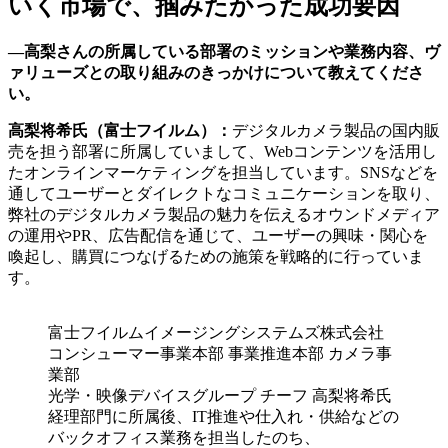
いく市場で、掴みたかった成功要因
―高梨さんの所属している部署のミッションや業務内容、ヴ
ァリューズとの取り組みのきっかけについて教えてくださ
い。
高梨将希氏（富士フイルム）：
デジタルカメラ製品の国内販
売を担う部署に所属していまして、Webコンテンツを活用し
たオンラインマーケティングを担当しています。SNSなどを
通してユーザーとダイレクトなコミュニケーションを取り、
弊社のデジタルカメラ製品の魅力を伝えるオウンドメディア
の運用やPR、広告配信を通じて、ユーザーの興味・関心を
喚起し、購買につなげるための施策を戦略的に行っていま
す。
富士フイルムイメージングシステムズ株式会社
コンシューマー事業本部 事業推進本部 カメラ事
業部
光学・映像デバイスグループ チーフ 高梨将希氏
経理部門に所属後、IT推進や仕入れ・供給などの
バックオフィス業務を担当したのち、