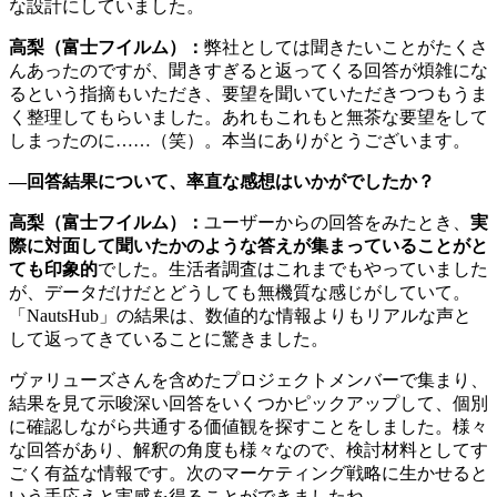
な設計にしていました。
高梨（富士フイルム）：
弊社としては聞きたいことがたくさ
んあったのですが、聞きすぎると返ってくる回答が煩雑にな
るという指摘もいただき、要望を聞いていただきつつもうま
く整理してもらいました。あれもこれもと無茶な要望をして
しまったのに……（笑）。本当にありがとうございます。
―回答結果について、率直な感想はいかがでしたか？
高梨（富士フイルム）：
ユーザーからの回答をみたとき、
実
際に対面して聞いたかのような答えが集まっていることがと
ても印象的
でした。生活者調査はこれまでもやっていました
が、データだけだとどうしても無機質な感じがしていて。
「NautsHub」の結果は、数値的な情報よりもリアルな声と
して返ってきていることに驚きました。
ヴァリューズさんを含めたプロジェクトメンバーで集まり、
結果を見て示唆深い回答をいくつかピックアップして、個別
に確認しながら共通する価値観を探すことをしました。様々
な回答があり、解釈の角度も様々なので、検討材料としてす
ごく有益な情報です。次のマーケティング戦略に生かせると
いう手応えと実感を得ることができましたね。