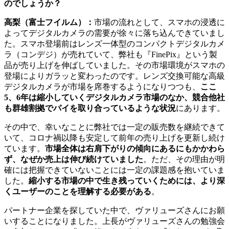
のでしょうか？
高梨（富士フイルム）：
市場の流れとして、スマホの浸透に
よってデジタルカメラの需要が徐々に落ち込んできていまし
た。スマホ登場前はレンズ一体型のコンパクトデジタルカメ
ラ（コンデジ）が売れていて、弊社も『FinePix』という製
品が売り上げを伸ばしていました。その市場環境がスマホの
登場によりガラッと変わったのです。レンズ交換可能な高級
デジタルカメラが市場を席巻するようになりつつも、
ここ
5、6年は縮小していくデジタルカメラ市場のなか、競合他社
も群雄割拠でパイを取り合っているような状況
にあります。
その中で、幸いなことに弊社では一定の販売数を継続できて
いて、コロナ禍以降も安定して前年の売り上げを更新し続け
ています。
市場全体は右肩下がりの傾向にあるにもかかわら
ず、なぜか売上は伸び続けていました
。ただ、その理由が明
確には把握できていないことには一定の課題感を抱いていま
した。
縮小する市場の中で生き残っていくためには、より深
くユーザーのことを理解する必要がある
。
パートナー企業を探していた中で、ヴァリューズさんにお願
いすることになりました。上長がヴァリューズさんの勉強会