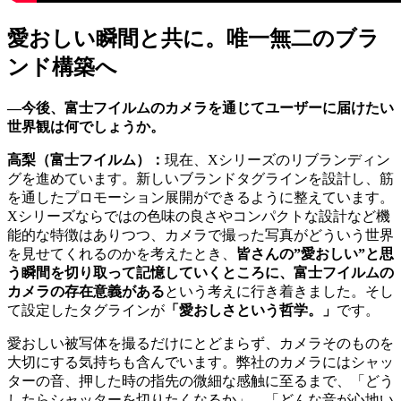
愛おしい瞬間と共に。唯一無二のブラ
ンド構築へ
―今後、富士フイルムのカメラを通じてユーザーに届けたい
世界観は何でしょうか。
高梨（富士フイルム）：
現在、Xシリーズのリブランディン
グを進めています。新しいブランドタグラインを設計し、筋
を通したプロモーション展開ができるように整えています。
Xシリーズならではの色味の良さやコンパクトな設計など機
能的な特徴はありつつ、カメラで撮った写真がどういう世界
を見せてくれるのかを考えたとき、
皆さんの”愛おしい”と思
う瞬間を切り取って記憶していくところに、富士フイルムの
カメラの存在意義がある
という考えに行き着きました。そし
て設定したタグラインが
「愛おしさという哲学。」
です。
愛おしい被写体を撮るだけにとどまらず、カメラそのものを
大切にする気持ちも含んでいます。弊社のカメラにはシャッ
ターの音、押した時の指先の微細な感触に至るまで、「どう
したらシャッターを切りたくなるか」、「どんな音が心地い