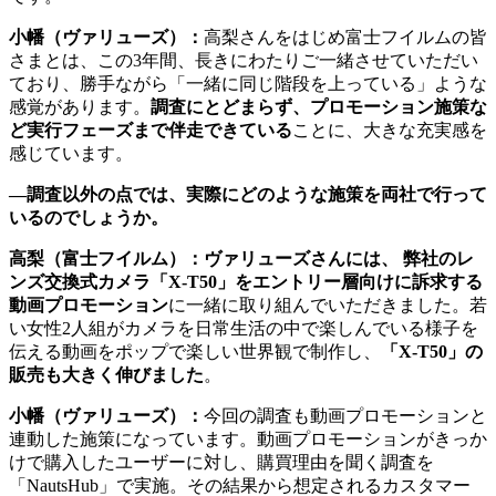
小幡（ヴァリューズ）：
高梨さんをはじめ富士フイルムの皆
さまとは、この3年間、長きにわたりご一緒させていただい
ており、勝手ながら「一緒に同じ階段を上っている」ような
感覚があります。
調査にとどまらず、プロモーション施策な
ど実行フェーズまで伴走できている
ことに、大きな充実感を
感じています。
―調査以外の点では、実際にどのような施策を両社で行って
いるのでしょうか。
高梨（富士フイルム）：
ヴァリューズさんには、 弊社のレ
ンズ交換式カメラ「X-T50」をエントリー層向けに訴求する
動画プロモーション
に一緒に取り組んでいただきました。若
い女性2人組がカメラを日常生活の中で楽しんでいる様子を
伝える動画をポップで楽しい世界観で制作し、
「X-T50」の
販売も大きく伸びました
。
小幡（ヴァリューズ）：
今回の調査も動画プロモーションと
連動した施策になっています。動画プロモーションがきっか
けで購入したユーザーに対し、購買理由を聞く調査を
「NautsHub」で実施。その結果から想定されるカスタマー