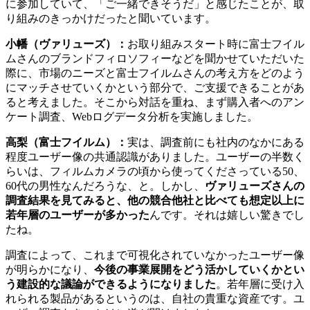
に参加していて、「ご一緒できそうだ」と感じたことが、取
り組みのきっかけだったと聞いています。
小幡（ヴァリューズ）：
お取り組みスタート時に富士フイル
ムさんのブランドフィロソフィーなどを聞かせていただいた
際に、市場のニーズと富士フイルムさんの考え方をどのよう
にマッチさせていくかという部分で、ご支援できることがあ
ると考えました。そこから対話を重ね、まず購入者へのアン
ケート調査、Webログデータ分析を実施しました。
高梨（富士フイルム）：
実は、調査前にも社内のなかにある
程度ユーザー像の共通認識がありました。ユーザーの半数く
らいは、フィルムカメラの頃から使ってくださっている50、
60代の男性なんだろうな、と。しかし、
ヴァリューズさんの
調査結果を見てみると、他の競合他社と比べても想定以上に
若年層のユーザーが多かった
んです。それは嬉しい驚きでし
たね。
調査によって、これまで可視化されていなかったユーザー像
が明らかになり、
今後の事業展開をどう活かしていくかとい
う建設的な議論ができるようになりました
。若年層に受け入
れられる製品があるというのは、自社の貴重な資産です。ユ