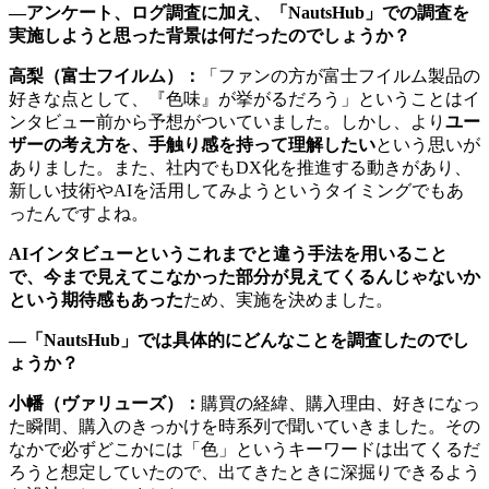
―アンケート、ログ調査に加え、「NautsHub」での調査を
実施しようと思った背景は何だったのでしょうか？
高梨（富士フイルム）：
「ファンの方が富士フイルム製品の
好きな点として、『色味』が挙がるだろう」ということはイ
ンタビュー前から予想がついていました。しかし、より
ユー
ザーの考え方を、手触り感を持って理解したい
という思いが
ありました。また、社内でもDX化を推進する動きがあり、
新しい技術やAIを活用してみようというタイミングでもあ
ったんですよね。
AIインタビューというこれまでと違う手法を用いること
で、今まで見えてこなかった部分が見えてくるんじゃないか
という期待感もあった
ため、実施を決めました。
―「NautsHub」では具体的にどんなことを調査したのでし
ょうか？
小幡（ヴァリューズ）：
購買の経緯、購入理由、好きになっ
た瞬間、購入のきっかけを時系列で聞いていきました。その
なかで必ずどこかには「色」というキーワードは出てくるだ
ろうと想定していたので、出てきたときに深掘りできるよう