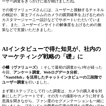
ーザー調査をきっかけに道が開けましたね。
その後ヴァリューズさんには、ユーザーと接触するチャネル
の検証や、富士フイルムのカメラの購買確率を上げるための
カスタマージャーニー設計などでサポートいただいていま
す。 また、ユーザーインサイトの解像度を上げるための施
策などで支援いただきました。
AIインタビューで得た知見が、社内の
マーケティング戦略の「礎」に
小幡（ヴァリューズ）：
そして最初の調査から3年が経った
今回、
アンケート調査、Webログデータ分析、
「NautsHub」を活用したチャットインタビューの三段階で
ユーザー調査
を行いました。
まず第1ステップとして行った調査は、カメラの購入者を対
象にしたアンケートです。その方々の撮影やカメラに対する
意識を聞きながら、ファン度のセグメンテーションも一緒に
行いました。ブランドへの愛着や応援の気持ちの度合いでセ