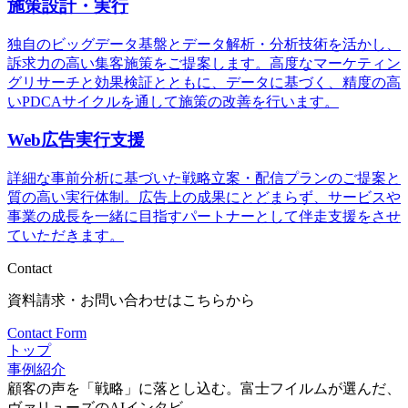
施策設計・実行
独自のビッグデータ基盤とデータ解析・分析技術を活かし、
訴求力の高い集客施策をご提案します。高度なマーケティン
グリサーチと効果検証とともに、データに基づく、精度の高
いPDCAサイクルを通して施策の改善を行います。
Web広告実行支援
詳細な事前分析に基づいた戦略立案・配信プランのご提案と
質の高い実行体制。広告上の成果にとどまらず、サービスや
事業の成長を一緒に目指すパートナーとして伴走支援をさせ
ていただきます。
Contact
資料請求・お問い合わせはこちらから
Contact Form
トップ
事例紹介
顧客の声を「戦略」に落とし込む。富士フイルムが選んだ、
ヴァリューズのAIインタビ