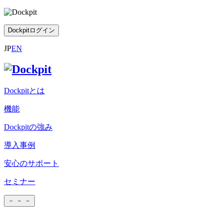
Dockpitログイン
JP
EN
Dockpitとは
機能
Dockpitの強み
導入事例
安心のサポート
セミナー
－
－
－