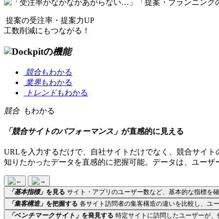
提案の受注率・提案力UP
工数削減にもつながる！
の
機能
競合
もわかる
業界
もわかる
トレンド
もわかる
競合
もわかる
「競合サイトのパフォーマンス」
が直感的に見える
URLを入力するだけで、自社サイトだけでなく、競合サイト
知りたかったデータを直感的に把握可能。データは、ユーザ
「基本指標」
を見る
サイト・アプリのユーザー数など、基本的な指標を
「集客構造」
を把握する
各サイト訪問者の集客構造の違いを比較し、ユ
「ベンチマークサイト」
を発見する
特定サイトに訪問したユーザーが、